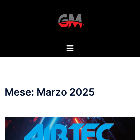
Vai
al
contenuto
Mostra/Nascondi
menu
Mese:
Marzo 2025