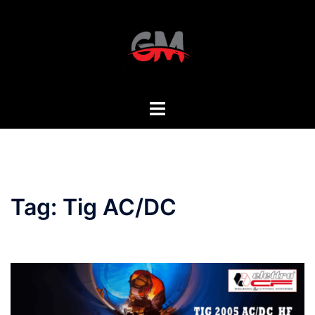
Vai
al
contenuto
Mostra/Nascondi
menu
Tag:
Tig AC/DC