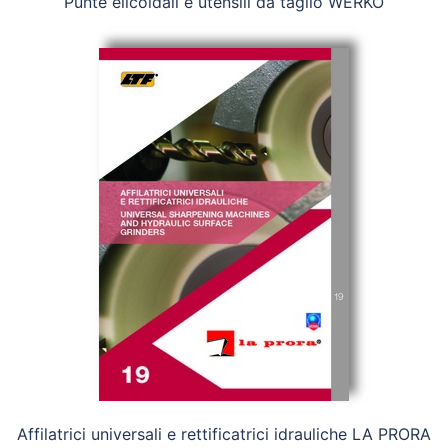
Punte elicoidali e utensili da taglio WERKÖ
Affilatrici universali e rettificatrici idrauliche LA PRORA